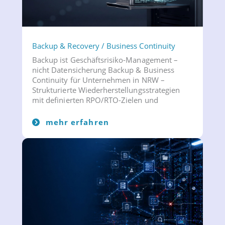
Backup & Recovery / Business Continuity
Backup ist Geschäftsrisiko-Management –
nicht Datensicherung Backup & Business
Continuity für Unternehmen in NRW –
Strukturierte Wiederherstellungsstrategien
mit definierten RPO/RTO-Zielen und
mehr erfahren