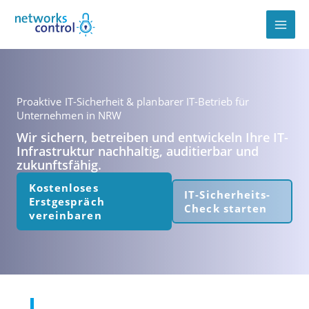
Zum
Inhalt
springen
Proaktive IT-Sicherheit & planbarer IT-Betrieb für
Unternehmen in NRW
Wir sichern, betreiben und entwickeln Ihre IT-
Infrastruktur nachhaltig, auditierbar und
zukunftsfähig.
Kostenloses
IT-Sicherheits-
Erstgespräch
Check starten
vereinbaren